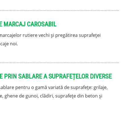
E MARCAJ CAROSABIL
arcajelor rutiere vechi și pregătirea suprafeței
caje noi.
E PRIN SABLARE A SUPRAFEȚELOR DIVERSE
 sablare pentru o gamă variată de suprafețe: grilaje,
je, ghene de gunoi, clădiri, suprafețe din beton și