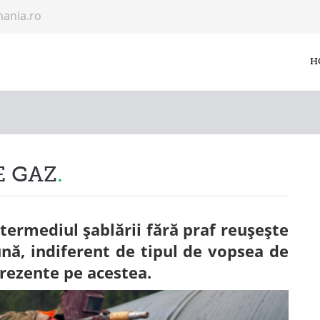
mania.ro
H
E GAZ
ntermediul șablării fără praf reușește
ună, indiferent de tipul de vopsea de
prezente pe acestea.