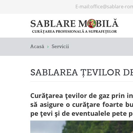
E-mail:
office@sablare-ro
Acasă
Servicii
SABLAREA ȚEVILOR D
Curățarea țevilor de gaz prin i
să asigure o curățare foarte b
pe țevi și de eventualele pete 