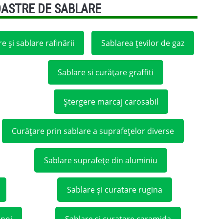
OASTRE DE SABLARE
e și sablare rafinării
Sablarea țevilor de gaz
Sablare si curățare graffiti
Ștergere marcaj carosabil
Curățare prin sablare a suprafețelor diverse
Sablare suprafețe din aluminiu
Sablare și curatare rugina
unoi
Sablare si curatare caramida