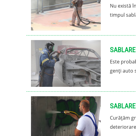
Nu există î
timpul sablă
SABLARE
Este probab
genți auto 
SABLARE 
Curățăm gra
deteriorare