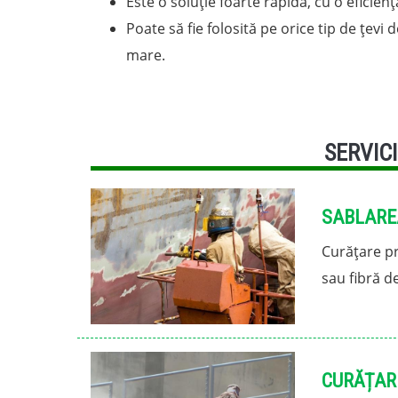
Este o soluție foarte rapidă, cu o eficie
Poate să fie folosită pe orice tip de țevi d
mare.
SERVICI
SABLARE
Curățare pr
sau fibră de
CURĂȚARE