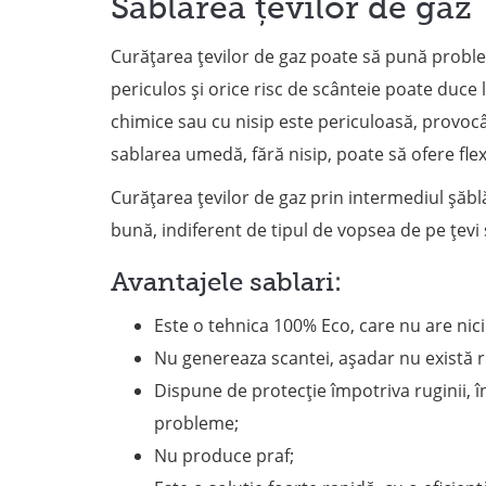
Sablarea țevilor de gaz
Curățarea țevilor de gaz poate să pună probl
periculos și orice risc de scânteie poate duce
chimice sau cu nisip este periculoasă, provocâ
sablarea umedă, fără nisip, poate să ofere flexi
Curățarea țevilor de gaz prin intermediul șăblă
bună, indiferent de tipul de vopsea de pe țevi
Avantajele sablari:
Este o tehnica 100% Eco, care nu are nic
Nu genereaza scantei, așadar nu există r
Dispune de protecție împotriva ruginii, în
probleme;
Nu produce praf;