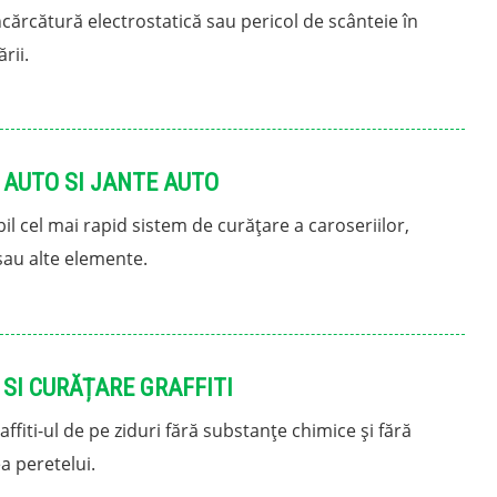
ncărcătură electrostatică sau pericol de scânteie în
rii.
 AUTO SI JANTE AUTO
il cel mai rapid sistem de curățare a caroseriilor,
sau alte elemente.
SI CURĂȚARE GRAFFITI
ffiti-ul de pe ziduri fără substanțe chimice și fără
a peretelui.