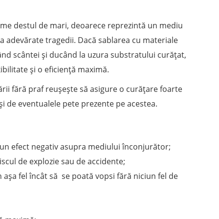
eme destul de mari, deoarece reprezintă un mediu
 la adevărate tragedii. Dacă sablarea cu materiale
nd scântei și ducând la uzura substratului curățat,
bilitate și o eficiență maximă.
rii fără praf reușește să asigure o curățare foarte
 și de eventualele pete prezente pe acestea.
iun efect negativ asupra mediului înconjurător;
iscul de explozie sau de accidente;
 așa fel încât să se poată vopsi fără niciun fel de