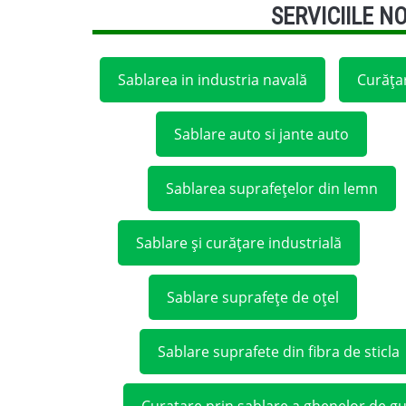
SERVICIILE N
Sablarea in industria navală
Curățar
Sablare auto si jante auto
Sablarea suprafețelor din lemn
Sablare și curățare industrială
Sablare suprafețe de oțel
Sablare suprafete din fibra de sticla
Curatare prin sablare a ghenelor de g