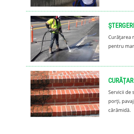
ȘTERGER
Curățarea m
pentru mar
CURĂȚAR
Servicii de
porți, pava
cărămidă.