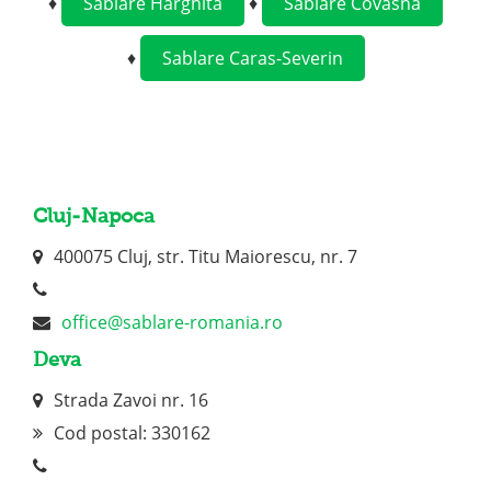
♦
Sablare Harghita
♦
Sablare Covasna
♦
Sablare Caras-Severin
Cluj-Napoca
400075 Cluj, str. Titu Maiorescu, nr. 7
office@sablare-romania.ro
Deva
Strada Zavoi nr. 16
Cod postal: 330162