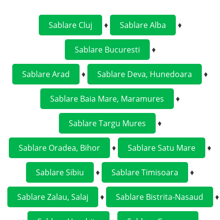
Sablare Cluj
♦
Sablare Alba
♦
Sablare Bucuresti
♦
Sablare Arad
♦
Sablare Deva, Hunedoara
♦
Sablare Baia Mare, Maramures
♦
Sablare Targu Mures
♦
Sablare Oradea, Bihor
♦
Sablare Satu Mare
♦
Sablare Sibiu
♦
Sablare Timisoara
♦
Sablare Zalau, Salaj
♦
Sablare Bistrita-Nasaud