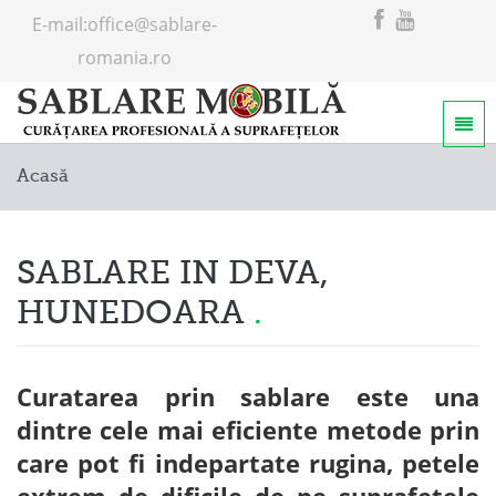
E-mail:
office@sablare-
romania.ro
Home
Acasă
Servicii
Despre noi
SABLARE IN DEVA,
HUNEDOARA
Curatarea prin sablare este una
dintre cele mai eficiente metode prin
care pot fi indepartate rugina, petele